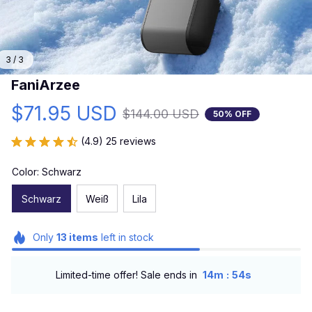
3 / 3
FaniArzee
$71.95 USD
$144.00 USD
50% OFF
(4.9) 25 reviews
Color: Schwarz
Schwarz
Weiß
Lila
Only
13
items
left in stock
:
Limited-time offer! Sale ends in
14m
53s