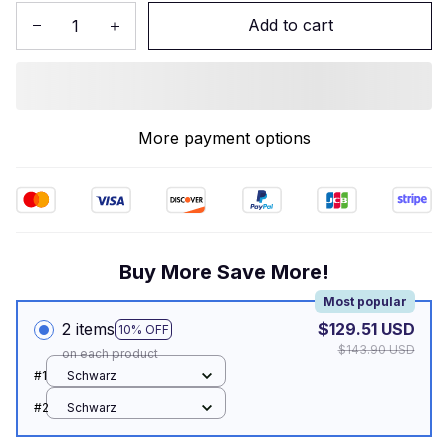
Add to cart
More payment options
Buy More Save More!
Most popular
2 items
$129.51 USD
10% OFF
$143.90 USD
on each product
#1
Schwarz
#2
Schwarz