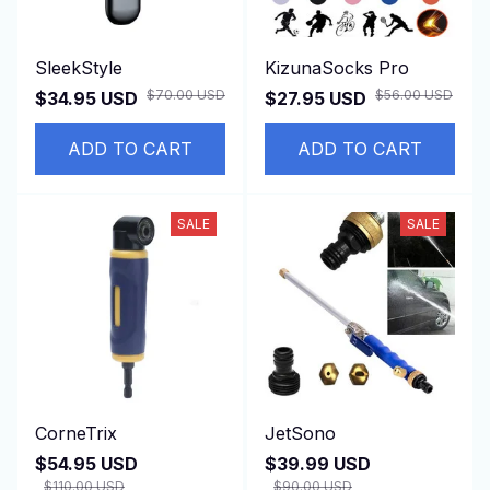
SleekStyle
KizunaSocks Pro
$70.00 USD
$56.00 USD
$34.95 USD
$27.95 USD
ADD TO CART
ADD TO CART
SALE
SALE
CorneTrix
JetSono
$54.95 USD
$39.99 USD
$110.00 USD
$90.00 USD