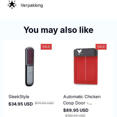
You may also like
SALE
SALE
SleekStyle
Automatic Chicken
Coop Door -
$70.00 USD
$34.95 USD
DuskiDeni
$89.95 USD
$180.00 USD
(25)