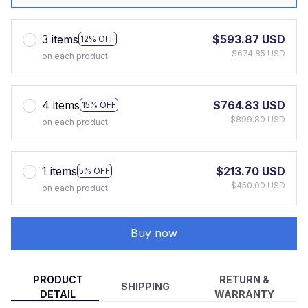
3 items
$593.87 USD
12% OFF
$674.85 USD
on each product
4 items
$764.83 USD
15% OFF
$899.80 USD
on each product
1 items
$213.70 USD
5% OFF
$450.00 USD
on each product
Buy now
PRODUCT
RETURN &
SHIPPING
DETAIL
WARRANTY
Krijg volledig inzicht in uw