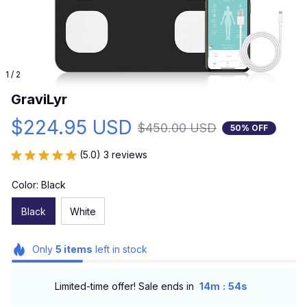
1 / 2
GraviLyr
$224.95 USD
$450.00 USD
50% OFF
(5.0) 3 reviews
Color: Black
Black
White
Only
5
items
left in stock
:
Limited-time offer! Sale ends in
14m
52s