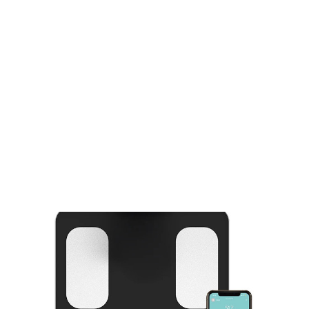
⚡Free Shipping & Taxes Included On All Orders 
SALE