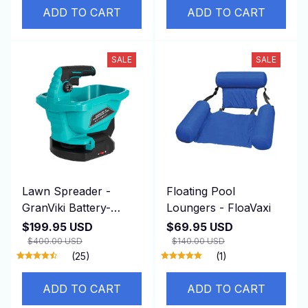
SALE
SALE
Lawn Spreader -
Floating Pool
GranViki Battery-
Loungers - FloaVaxi
Powered Lawn
$199.95 USD
$69.95 USD
Spreader for Seed &
$400.00 USD
$140.00 USD
Fertilizer
(25)
(1)
ADD TO CART
ADD TO CART