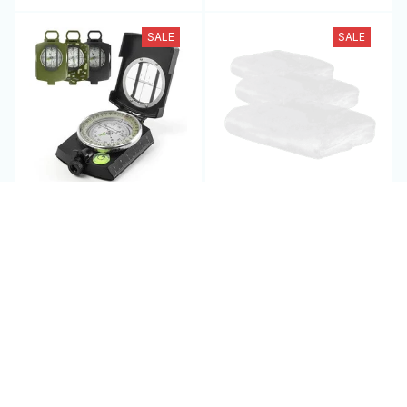
SALE
SALE
Survival Compass -
Insect Protection for
MagiNoxu
Plant - PestoVarie
$69.95 USD
$69.95 USD
$140.00 USD
$140.00 USD
(2)
(25)
ADD TO CART
ADD TO CART
SALE
SALE