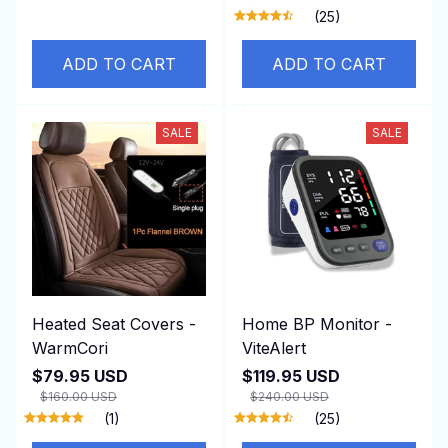
ADD TO CART
ADD TO CART
SALE
SALE
Heated Seat Covers -
Home BP Monitor -
WarmCori
ViteAlert
$79.95 USD
$119.95 USD
$160.00 USD
$240.00 USD
(1)
(25)
ADD TO CART
ADD TO CART