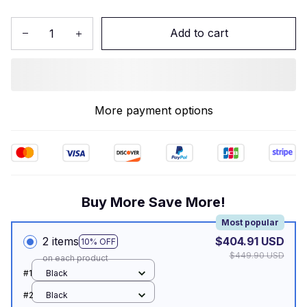
Add to cart
More payment options
Buy More Save More!
Most popular
2 items
$404.91 USD
10% OFF
$449.90 USD
on each product
#1
Black
#2
Black