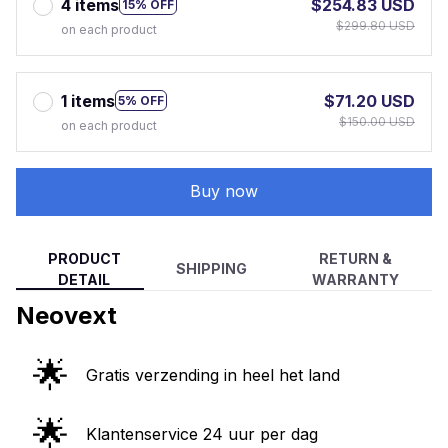
4 items
$254.83 USD
15% OFF
$299.80 USD
on each product
1 items
$71.20 USD
5% OFF
$150.00 USD
on each product
Buy now
PRODUCT
RETURN &
SHIPPING
DETAIL
WARRANTY
Neovext
🌟
Gratis verzending in heel het land
🌟
Klantenservice 24 uur per dag