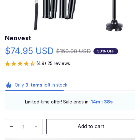
Neovext
$74.95 USD
$150.00 USD
50% OFF
(4.9) 25 reviews
Only
9
items
left in stock
:
Limited-time offer! Sale ends in
14m
37s
Add to cart