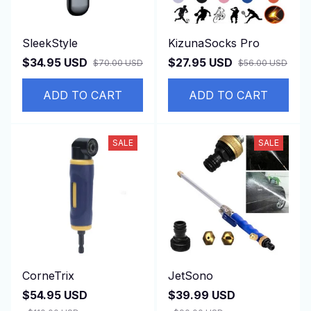
SleekStyle
KizunaSocks Pro
$34.95 USD
$27.95 USD
$70.00 USD
$56.00 USD
ADD TO CART
ADD TO CART
SALE
SALE
CorneTrix
JetSono
$54.95 USD
$39.99 USD