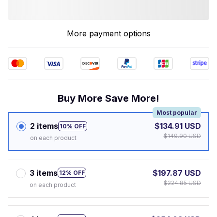
More payment options
Buy More Save More!
Most popular
2 items
$134.91 USD
10% OFF
$149.90 USD
on each product
3 items
$197.87 USD
12% OFF
$224.85 USD
on each product