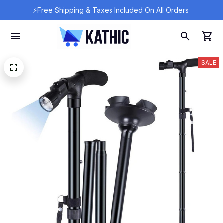
⚡Free Shipping & Taxes Included On All Orders 
SALE