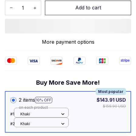
Add to cart
More payment options
Buy More Save More!
Most popular
2 items
$143.91 USD
10% OFF
$159.90 USD
on each product
#1
Khaki
#2
Khaki