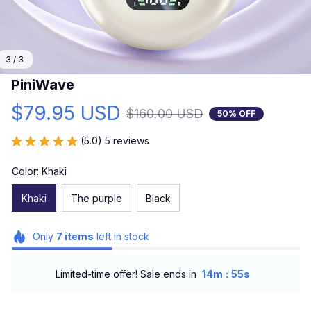
3 / 3
PiniWave
$79.95 USD
$160.00 USD
50% OFF
(5.0) 5 reviews
Color: Khaki
Khaki
The purple
Black
Only
7
items
left in stock
:
Limited-time offer! Sale ends in
14m
52s