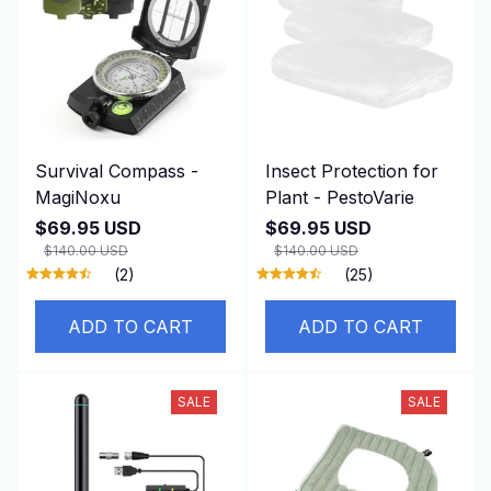
Survival Compass -
Insect Protection for
MagiNoxu
Plant - PestoVarie
$69.95 USD
$69.95 USD
$140.00 USD
$140.00 USD
(2)
(25)
ADD TO CART
ADD TO CART
SALE
SALE