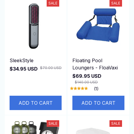
SALE
SALE
SleekStyle
Floating Pool
Loungers - FloaVaxi
$70.00 USD
$34.95 USD
$69.95 USD
$140.00 USD
(1)
ADD TO CART
ADD TO CART
SALE
SALE