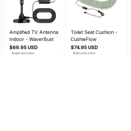
Amplified TV Antenna
Toilet Seat Cushion -
Indoor - WaverBust
CushieFlow
$69.95 USD
$74.95 USD
$140.00 USD
$150.00 USD
(2)
(25)
ADD TO CART
ADD TO CART
SALE
SALE