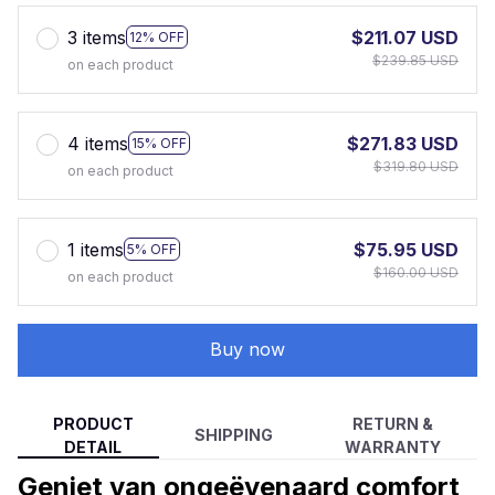
3 items
$211.07 USD
12% OFF
$239.85 USD
on each product
4 items
$271.83 USD
15% OFF
$319.80 USD
on each product
1 items
$75.95 USD
5% OFF
$160.00 USD
on each product
Buy now
PRODUCT
RETURN &
SHIPPING
DETAIL
WARRANTY
Geniet van ongeëvenaard comfort